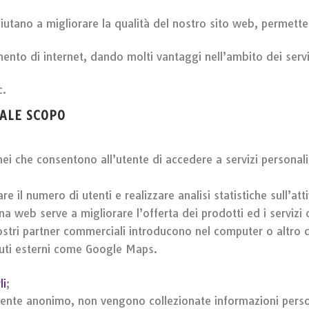
aiutano a migliorare la qualità del nostro sito web, permetten
nto di internet, dando molti vantaggi nell’ambito dei servizi
c.
UALE SCOPO
ei che consentono all’utente di accedere a servizi personaliz
e il numero di utenti e realizzare analisi statistiche sull’att
na web serve a migliorare l’offerta dei prodotti ed i servizi o
 nostri partner commerciali introducono nel computer o altro 
enuti esterni come Google Maps.
li
;
ramente anonimo, non vengono collezionate informazioni pers